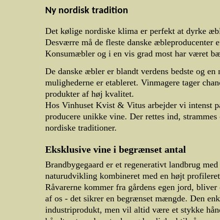
Ny nordisk tradition
Det kølige nordiske klima er perfekt at dyrke æbl
Desværre må de fleste danske æbleproducenter ef
Konsumæbler og i en vis grad most har været bæren
De danske æbler er blandt verdens bedste og en
mulighederne er etableret. Vinmagere tager chan
produkter af høj kvalitet.
Hos Vinhuset Kvist & Vitus arbejder vi intenst p
producere unikke vine. Der rettes ind, strammes 
nordiske traditioner.
Eksklusive vine i begrænset antal
Brandbygegaard er et regenerativt landbrug med 
naturudvikling kombineret med en højt profilere
Råvarerne kommer fra gårdens egen jord, bliver dy
af os - det sikrer en begrænset mængde. Den enkel
industriprodukt, men vil altid være et stykke hå