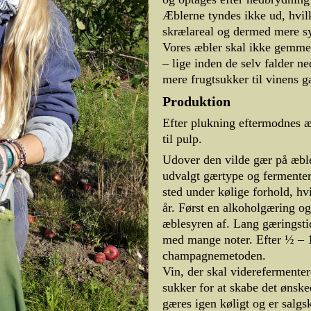
Æblerne tyndes ikke ud, hvil
skrælareal og dermed mere syr
Vores æbler skal ikke gemmes
– lige inden de selv falder n
mere frugtsukker til vinens g
Produktion
Efter plukning eftermodnes æ
til pulp.
Udover den vilde gær på æble
udvalgt gærtype og fermenter
sted under kølige forhold, hv
år. Først en alkoholgæring og
æblesyren af. Lang gæringst
med mange noter. Efter ½ – 1 
champagnemetoden.
Vin, der skal viderefermentere
sukker for at skabe det ønske
gæres igen køligt og er salgsk