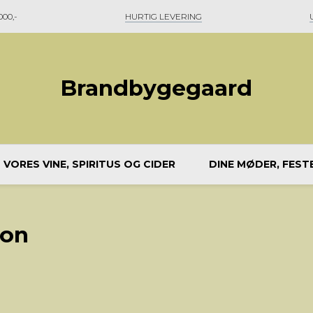
00,-
HURTIG LEVERING
Brandbygegaard
VORES VINE, SPIRITUS OG CIDER
DINE MØDER, FEST
ion