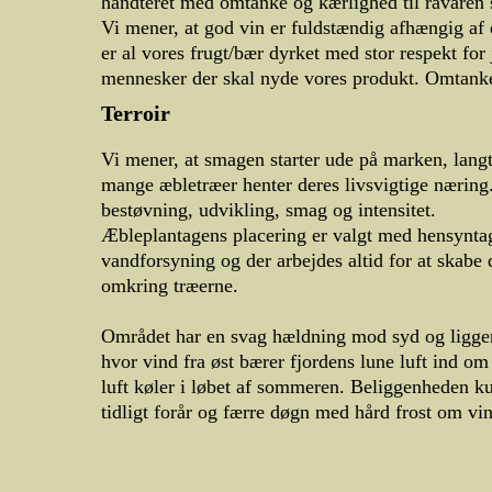
håndteret med omtanke og kærlighed til råvaren s
Vi mener, at god vin er fuldstændig afhængig af 
er al vores frugt/bær dyrket med stor respekt for 
mennesker der skal nyde vores produkt. Omtanke 
Terroir
Vi mener, at smagen starter ude på marken, langt
mange æbletræer henter deres livsvigtige næring. 
bestøvning, udvikling, smag og intensitet.
Æbleplantagens placering er valgt med hensyntag
vandforsyning og der arbejdes altid for at skabe
omkring træerne.
Området har en svag hældning mod syd og ligger
hvor vind fra øst bærer fjordens lune luft ind om
luft køler i løbet af sommeren. Beliggenheden ku
tidligt forår og færre døgn med hård frost om vin