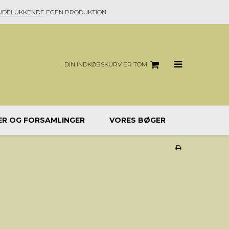
UDELUKKENDE
EGEN PRODUKTION
DIN INDKØBSKURV ER TOM
ER OG FORSAMLINGER
VORES BØGER