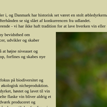
er i, og Danmark har historisk set været en stolt æbledyrkern
terhånden se sig slået af konkurrencen fra udlandet.
de - vi har ikke haft tradition for at lave hverken vin eller 
 ny bevidsthed om
cer, udvikler og skaber
å at højne niveauet og
op, forfines og skabes nye
fokus på biodiversitet og
t økologisk nicheproduktion.
rket, høstet og lavet til vin
te flaske vin bliver aldrig et
ndværk produceret og