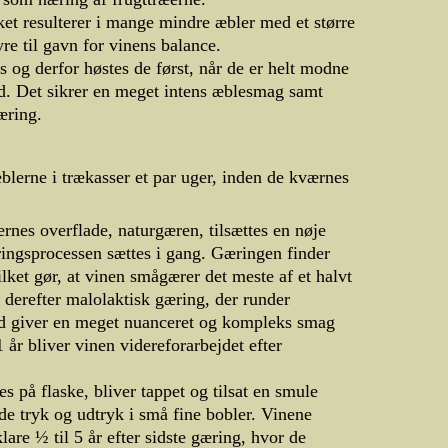
ket resulterer i mange mindre æbler med et større
e til gavn for vinens balance.
 og derfor høstes de først, når de er helt modne
ed. Det sikrer en meget intens æblesmag samt
æring.
blerne i trækasser et par uger, inden de kværnes
rnes overflade, naturgæren, tilsættes en nøje
ingsprocessen sættes i gang. Gæringen finder
ilket gør, at vinen smågærer det meste af et halvt
 derefter malolaktisk gæring, der runder
id giver en meget nuanceret og kompleks smag
år bliver vinen videreforarbejdet efter
s på flaske, bliver tappet og tilsat en smule
de tryk og udtryk i små fine bobler. Vinene
lare ½ til 5 år efter sidste gæring, hvor de