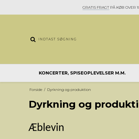
GRATIS FRAGT
PÅ KØB OVER 10
KONCERTER, SPISEOPLEVELSER M.M.
Forside
/
Dyrkning og produktion
Dyrkning og produkt
Æ
blevin