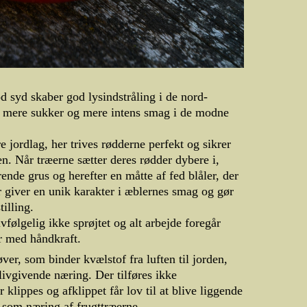
syd skaber god lysindstråling i de nord-
 mere sukker og mere intens smag i de modne
e jordlag, her trives rødderne perfekt og sikrer
en. Når træerne sætter deres rødder dybere i,
ende grus og herefter en måtte af fed blåler, der
r giver en unik karakter i æblernes smag og gør
tilling.
vfølgelig ikke sprøjtet og alt arbejde foregår
r med håndkraft.
ver, som binder kvælstof fra luften til jorden,
ivgivende næring. Der tilføres ikke
klippes og afklippet får lov til at blive liggende
 som næring af frugttræerne.