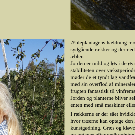
Æbleplantagens hældning mod 
sydgående rækker og dermed
æbler.
Jorden er mild og løs i de øvr
stabiliteten over vækstperiod
møder de et tyndt lag vandfør
med sin overflod af minerale
frugten fantastisk til vinfrems
Jorden og planterne bliver sel
enten med små maskiner elle
I rækkerne er der sået hvidklø
hvor træerne kan optage den l
kunstgødning. Græs og kløver 
og optages efter nedbrydning