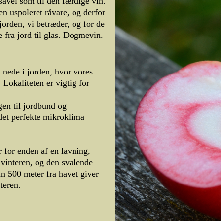
åvel som til den færdige vin.
en uspoleret råvare, og derfor
jorden, vi betræder, og for de
fra jord til glas. Dogmevin.
 nede i jorden, hvor vores
Lokaliteten er vigtig for
en til jordbund og
 det perfekte mikroklima
 for enden af en lavning,
 vinteren, og den svalende
n 500 meter fra havet giver
teren.