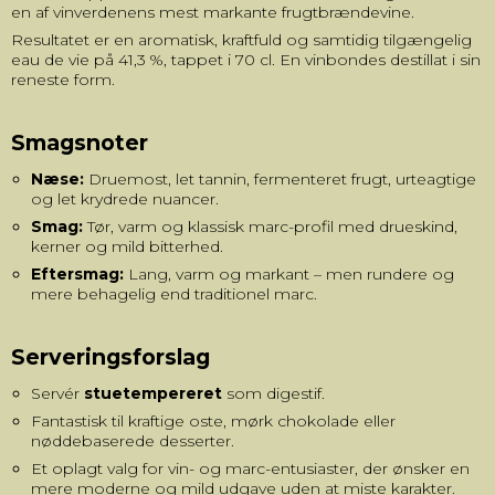
en af vinverdenens mest markante frugtbrændevine.
Resultatet er en aromatisk, kraftfuld og samtidig tilgængelig
eau de vie på 41,3 %, tappet i 70 cl. En vinbondes destillat i sin
reneste form.
Smagsnoter
Næse:
Druemost, let tannin, fermenteret frugt, urteagtige
og let krydrede nuancer.
Smag:
Tør, varm og klassisk marc-profil med drueskind,
kerner og mild bitterhed.
Eftersmag:
Lang, varm og markant – men rundere og
mere behagelig end traditionel marc.
Serveringsforslag
Servér
stuetempereret
som digestif.
Fantastisk til kraftige oste, mørk chokolade eller
nøddebaserede desserter.
Et oplagt valg for vin- og marc-entusiaster, der ønsker en
mere moderne og mild udgave uden at miste karakter.