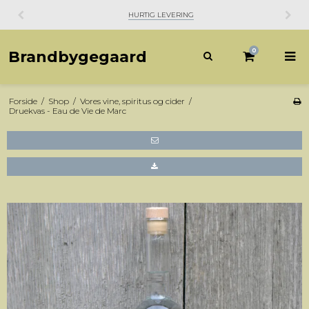
HURTIG LEVERING
0
Brandbygegaard
Forside
/
Shop
/
Vores vine, spiritus og cider
/
Druekvas - Eau de Vie de Marc