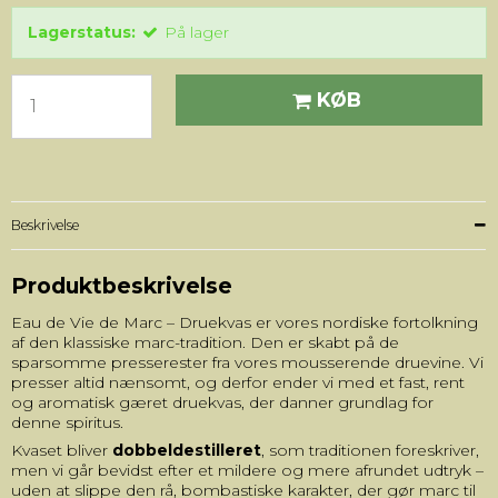
Lagerstatus:
På lager
KØB
Beskrivelse
Produktbeskrivelse
Eau de Vie de Marc – Druekvas er vores nordiske fortolkning
af den klassiske marc-tradition. Den er skabt på de
sparsomme presserester fra vores mousserende druevine. Vi
presser altid nænsomt, og derfor ender vi med et fast, rent
og aromatisk gæret druekvas, der danner grundlag for
denne spiritus.
Kvaset bliver
dobbeldestilleret
, som traditionen foreskriver,
men vi går bevidst efter et mildere og mere afrundet udtryk –
uden at slippe den rå, bombastiske karakter, der gør marc til