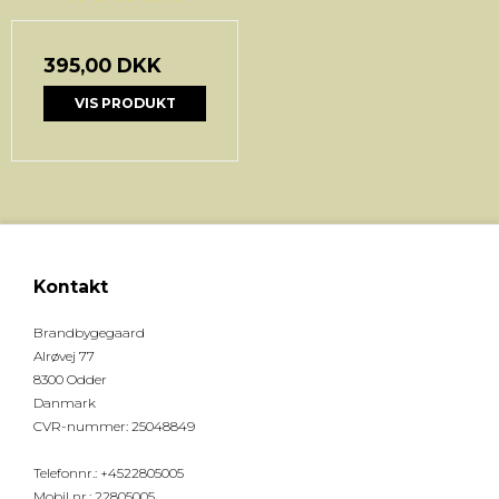
395,00 DKK
VIS PRODUKT
Kontakt
Brandbygegaard
Alrøvej 77
8300 Odder
Danmark
CVR-nummer
:
25048849
Telefonnr.
:
+4522805005
Mobil nr.
:
22805005